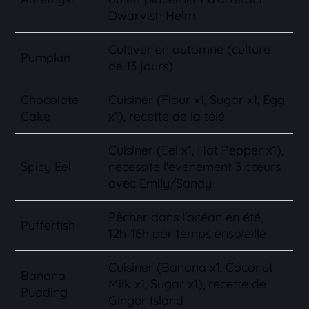
Dwarvish Helm
Cultiver en automne (culture
Pumpkin
de 13 jours)
Chocolate
Cuisiner (Flour x1, Sugar x1, Egg
Cake
x1), recette de la télé
Cuisiner (Eel x1, Hot Pepper x1),
Spicy Eel
nécessite l'événement 3 cœurs
avec Emily/Sandy
Pêcher dans l'océan en été,
Pufferfish
12h-16h par temps ensoleillé
Cuisiner (Banana x1, Coconut
Banana
Milk x1, Sugar x1), recette de
Pudding
Ginger Island