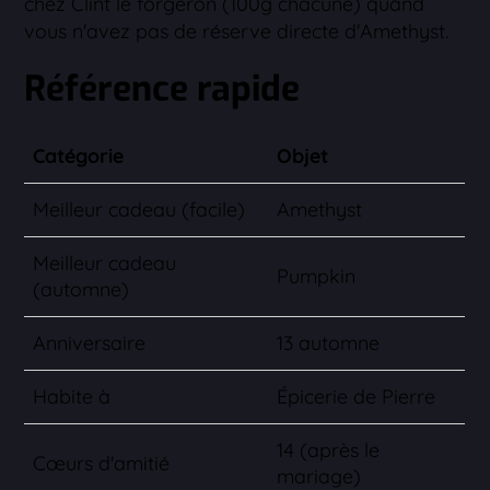
chez Clint le forgeron (100g chacune) quand
vous n'avez pas de réserve directe d'Amethyst.
Référence rapide
Catégorie
Objet
Meilleur cadeau (facile)
Amethyst
Meilleur cadeau
Pumpkin
(automne)
Anniversaire
13 automne
Habite à
Épicerie de Pierre
14 (après le
Cœurs d'amitié
mariage)