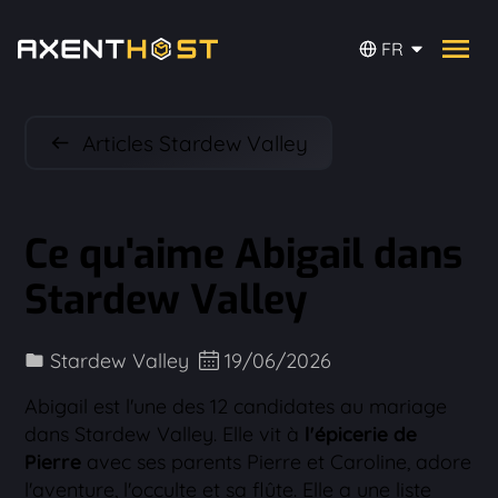
FR
Articles Stardew Valley
Ce qu'aime Abigail dans
Stardew Valley
Stardew Valley
19/06/2026
Abigail est l'une des 12 candidates au mariage
dans Stardew Valley. Elle vit à
l'épicerie de
Pierre
avec ses parents Pierre et Caroline, adore
l'aventure, l'occulte et sa flûte. Elle a une liste