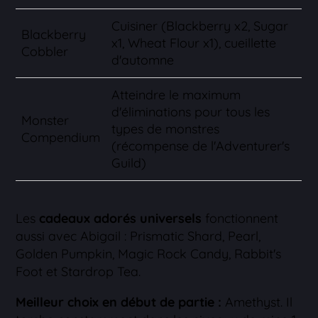
Cuisiner (Blackberry x2, Sugar
Blackberry
x1, Wheat Flour x1), cueillette
Cobbler
d'automne
Atteindre le maximum
d'éliminations pour tous les
Monster
types de monstres
Compendium
(récompense de l'Adventurer's
Guild)
Les
cadeaux adorés universels
fonctionnent
aussi avec Abigail : Prismatic Shard, Pearl,
Golden Pumpkin, Magic Rock Candy, Rabbit's
Foot et Stardrop Tea.
Meilleur choix en début de partie :
Amethyst. Il