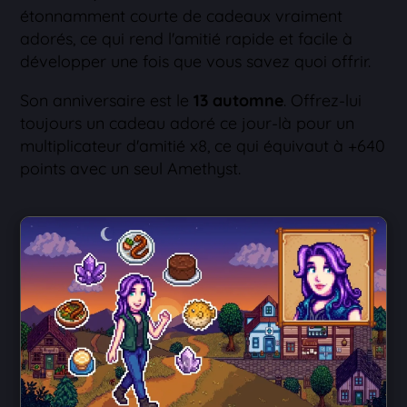
étonnamment courte de cadeaux vraiment
adorés, ce qui rend l'amitié rapide et facile à
développer une fois que vous savez quoi offrir.
Son anniversaire est le
13 automne
. Offrez-lui
toujours un cadeau adoré ce jour-là pour un
multiplicateur d'amitié x8, ce qui équivaut à +640
points avec un seul Amethyst.