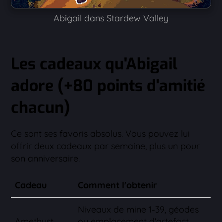
Abigail dans Stardew Valley
Les cadeaux qu'Abigail
adore (+80 points d'amitié
chacun)
Ce sont ses favoris absolus. Vous pouvez lui
offrir deux cadeaux par semaine, plus un pour
son anniversaire.
Cadeau
Comment l'obtenir
Niveaux de mine 1-39, géodes
Amethyst
ou emplacement d'artefact