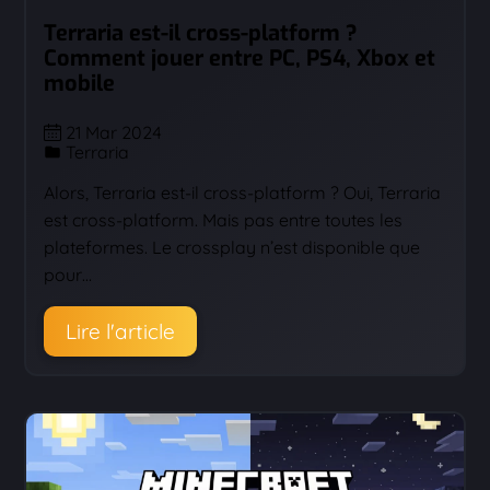
Terraria est-il cross-platform ?
Comment jouer entre PC, PS4, Xbox et
mobile
21 Mar 2024
Terraria
Alors, Terraria est-il cross-platform ? Oui, Terraria
est cross-platform. Mais pas entre toutes les
plateformes. Le crossplay n’est disponible que
pour…
Lire l'article