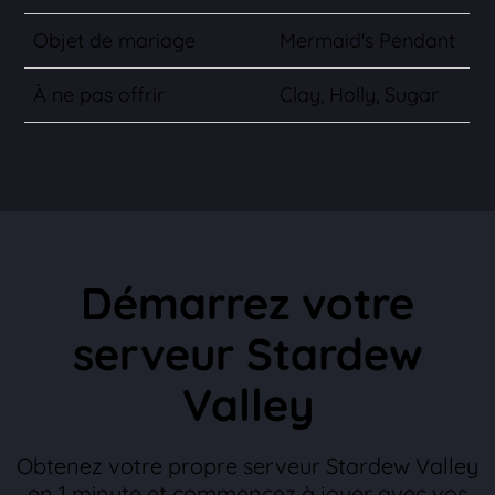
Objet de mariage
Mermaid's Pendant
À ne pas offrir
Clay, Holly, Sugar
Démarrez votre
serveur Stardew
Valley
Obtenez votre propre serveur Stardew Valley
en 1 minute et commencez à jouer avec vos