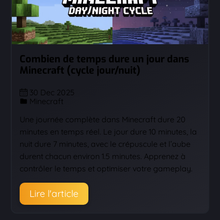
Combien de temps dure un jour dans
Minecraft (cycle jour/nuit)
30 Dec 2025
Minecraft
Une journée complète dans Minecraft dure 20
minutes en temps réel. Le jour dure 10 minutes, la
nuit dure 7 minutes, avec le crépuscule et l’aube
durent chacun environ 1.5 minutes. Apprenez à
contrôler le temps et optimiser votre gameplay.
Lire l'article