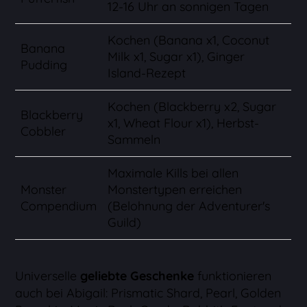
12-16 Uhr an sonnigen Tagen
Kochen (Banana x1, Coconut
Banana
Milk x1, Sugar x1), Ginger
Pudding
Island-Rezept
Kochen (Blackberry x2, Sugar
Blackberry
x1, Wheat Flour x1), Herbst-
Cobbler
Sammeln
Maximale Kills bei allen
Monster
Monstertypen erreichen
Compendium
(Belohnung der Adventurer's
Guild)
Universelle
geliebte Geschenke
funktionieren
auch bei Abigail: Prismatic Shard, Pearl, Golden