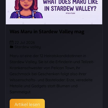
Was Maru in Stardew Valley mag
22 Jul 2026
Stardew valley
Maru ist eine der 12 Heiratskandidatinnen in
Stardew Valley. Sie ist die Erfinderin und Teilzeit-
Krankenschwester von Pelican Town, ihr
Geschmack bei Geschenken folgt also ihrer
Wissenschafts- und Bastelader: Erze, veredelte
Metalle und Gadgets statt Blumen und
Sammelgut.
Artikel lesen