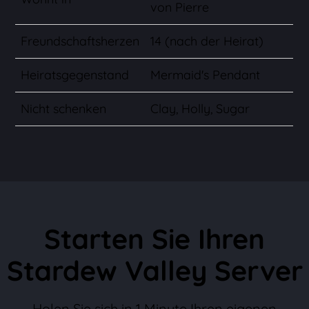
von Pierre
Freundschaftsherzen
14 (nach der Heirat)
Heiratsgegenstand
Mermaid's Pendant
Nicht schenken
Clay, Holly, Sugar
Starten Sie Ihren
Stardew Valley Server
Holen Sie sich in 1 Minute Ihren eigenen