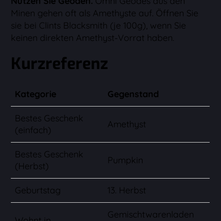
Nutzen Sie Geoden.
Omni Geodes aus den
Minen gehen oft als Amethyste auf. Öffnen Sie
sie bei Clints Blacksmith (je 100g), wenn Sie
keinen direkten Amethyst-Vorrat haben.
Kurzreferenz
Kategorie
Gegenstand
Bestes Geschenk
Amethyst
(einfach)
Bestes Geschenk
Pumpkin
(Herbst)
Geburtstag
13. Herbst
Gemischtwarenladen
Wohnt in