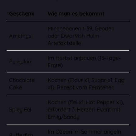
Geschenk
Wie man es bekommt
Minenebenen 1-39, Geoden
Amethyst
oder Dwarvish Helm-
Artefaktstelle
Im Herbst anbauen (13-Tage-
Pumpkin
Ernte)
Chocolate
Kochen (Flour x1, Sugar x1, Egg
Cake
x1), Rezept vom Fernseher
Kochen (Eel x1, Hot Pepper x1),
Spicy Eel
erfordert 3-Herzen-Event mit
Emily/Sandy
Im Ozean im Sommer angeln,
Pufferfish