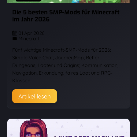
Die 5 besten SMP-Mods für Minecraft
im Jahr 2026
01 Apr 2026
Minecraft
Fünf wichtige Minecraft-SMP-Mods für 2026:
Simple Voice Chat, JourneyMap, Better
Dungeons, Looter und Origins; Kommunikation,
Navigation, Erkundung, faires Loot und RPG-
Klassen.
Artikel lesen