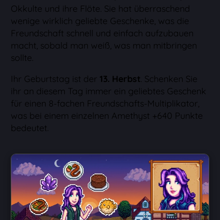
Okkulte und ihre Flöte. Sie hat überraschend
wenige wirklich geliebte Geschenke, was die
Freundschaft schnell und einfach aufzubauen
macht, sobald man weiß, was man mitbringen
sollte.
Ihr Geburtstag ist der
13. Herbst
. Schenken Sie
ihr an diesem Tag immer ein geliebtes Geschenk
für einen 8-fachen Freundschafts-Multiplikator,
was bei einem einzelnen Amethyst +640 Punkte
bedeutet.