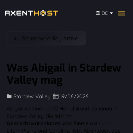
DE
Stardew Valley Artikel
Was Abigail in Stardew
Valley mag
Stardew Valley
19/06/2026
Abigail ist eine der 12 Heiratskandidatinnen in
Stardew Valley. Sie lebt im
Gemischtwarenladen von Pierre
mit ihren
Eltern Pierre und Caroline, liebt Abenteuer, das