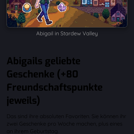
Abigail in Stardew Valley
Abigails geliebte
Geschenke (+80
Freundschaftspunkte
jeweils)
Das sind ihre absoluten Favoriten. Sie können ihr
zwei Geschenke pro Woche machen, plus eines
an ihrem Geburtstag.