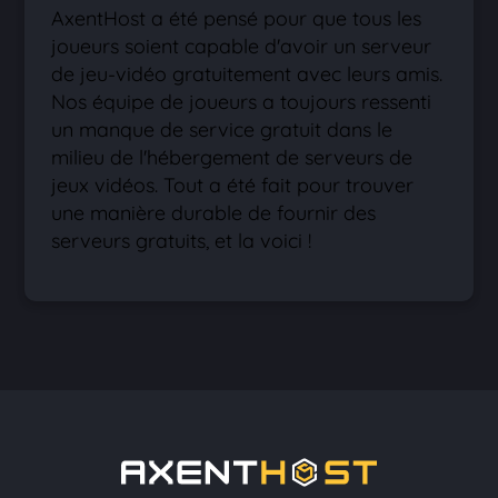
AxentHost a été pensé pour que tous les
joueurs soient capable d'avoir un serveur
de jeu-vidéo gratuitement avec leurs amis.
Nos équipe de joueurs a toujours ressenti
un manque de service gratuit dans le
milieu de l'hébergement de serveurs de
jeux vidéos. Tout a été fait pour trouver
une manière durable de fournir des
serveurs gratuits, et la voici !