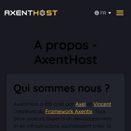
FR
A propos -
AxentHost
Qui sommes nous ?
AxentHost a été créé par
Axel
et
Vincent
,
créateurs du
Framework Axentix
. Tous
deux joueurs, experts en développement
et en infrastructure, souhaitaient créer la