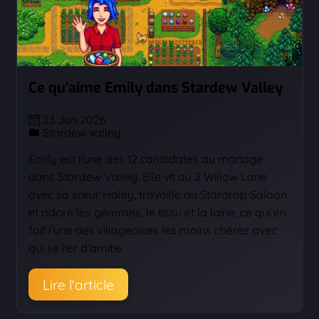
Ce qu'aime Emily dans Stardew Valley
23 Jun 2026
Stardew valley
Emily est l’une des 12 candidates au mariage
dans Stardew Valley. Elle vit au 2 Willow Lane
avec sa sœur Haley, travaille au Stardrop Saloon
et adore les gemmes, le tissu et la laine, ce qui en
fait l’une des villageoises les moins chères avec
qui se lier d’amitié.
Lire l'article