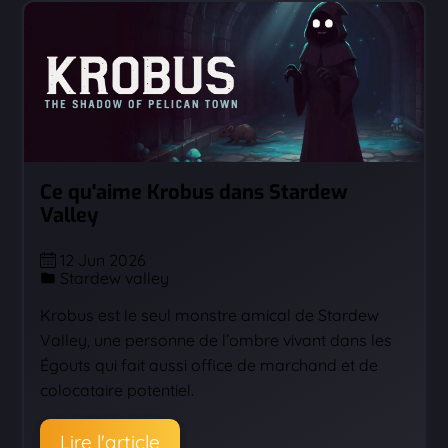
Ce qu'aime Krobus dans Stardew
Valley
12 Jun 2026
Stardew valley
Krobus est le seul monstre amical de Stardew
Valley, une personne de l’ombre vivant dans les
Égouts qui fait aussi office de marchand et de
colocataire potentiel.
Lire l'article