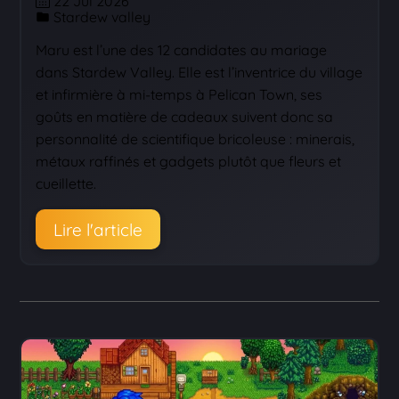
22 Jul 2026
Stardew valley
Maru est l’une des 12 candidates au mariage
dans Stardew Valley. Elle est l’inventrice du village
et infirmière à mi-temps à Pelican Town, ses
goûts en matière de cadeaux suivent donc sa
personnalité de scientifique bricoleuse : minerais,
métaux raffinés et gadgets plutôt que fleurs et
cueillette.
Lire l'article