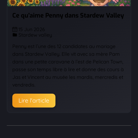
Ce qu'aime Penny dans Stardew Valley
15 Jun 2026
Stardew valley
Penny est l’une des 12 candidates au mariage
dans Stardew Valley. Elle vit avec sa mère Pam
dans une petite caravane à l’est de Pelican Town,
passe son temps libre à lire et donne des cours à
Jas et Vincent au musée les mardis, mercredis et
vendredis.
Lire l'article