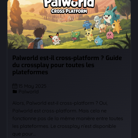
Palworld est-il cross-platform ? Guide
du crossplay pour toutes les
plateformes
15 May 2025
Palworld
Alors, Palworld est-il cross-platform ? Oui,
Palworld est cross-platform. Mais cela ne
fonctionne pas de la même manière entre toutes
les plateformes. Le crossplay n’est disponible
que pour…