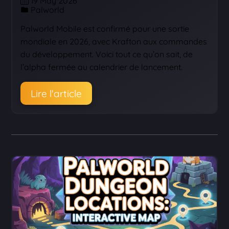
19 May 2026
Palworld
Palworld Mobile est confirmé pour une sortie
mondiale en 2026, avec Krafton aux commandes
du développement. Voici tout ce qu’on sait, de
l’alpha fermée au calendrier de lancement.
Lire l'article