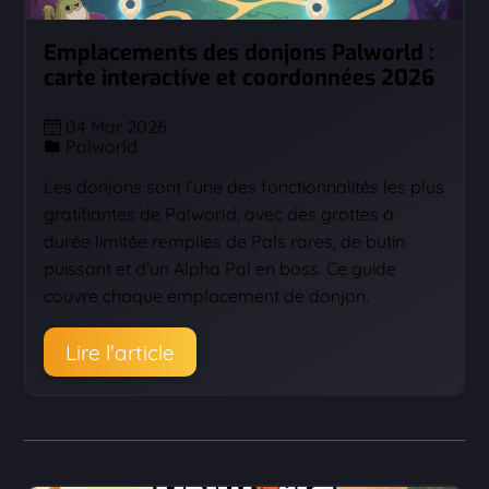
Emplacements des donjons Palworld :
carte interactive et coordonnées 2026
04 Mar 2026
Palworld
Les donjons sont l’une des fonctionnalités les plus
gratifiantes de Palworld, avec des grottes à
durée limitée remplies de Pals rares, de butin
puissant et d’un Alpha Pal en boss. Ce guide
couvre chaque emplacement de donjon.
Lire l'article