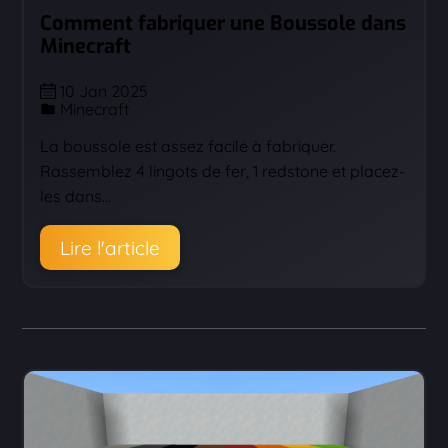
Comment fabriquer une Boussole dans
Minecraft
10 Jan 2025
Minecraft
La boussole est assez facile à fabriquer.
Rassemblez 4 lingots de fer, 1 redstone et placez-
les dans…
Lire l'article