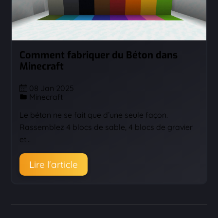
Comment fabriquer du Béton dans
Minecraft
08 Jan 2025
Minecraft
Le béton ne se fait que d’une seule façon.
Rassemblez 4 blocs de sable, 4 blocs de gravier
et…
Lire l'article