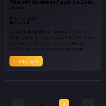
Minecraft Cerisier en Fleurs : Le Guide
Ultime
22 Mar 2024
Minecraft
Le biome de cerisiers en fleurs est un biome
assez rare dans Minecraft, ajouté dans la version
1.20 avec la mise à jour Trails and Tales. Ce
biome, appelé bosquet de cerisiers, ajoute…
Lire l'article
1
2
3
4
5