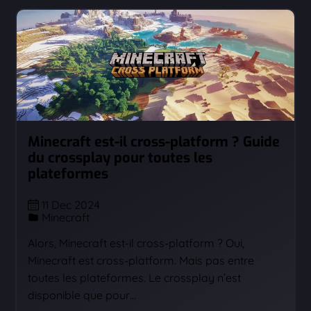
Minecraft est-il cross-platform ? Guide
du crossplay pour toutes les
plateformes
11 Dec 2024
Minecraft
Alors, Minecraft est-il cross-platform ? Oui,
Minecraft est cross-platform. Mais pas entre
toutes les plateformes. Le crossplay n’est
disponible que pour…