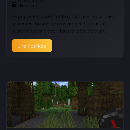
13 Jan 2025
Minecraft
Le papier est assez facile à fabriquer. Vous avez
seulement besoin de rassembler 3 cannes à
sucre et de les placer dans la table de craft…
Lire l'article