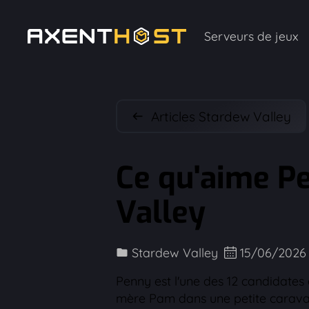
Serveurs de jeux
Articles Stardew Valley
Ce qu'aime P
Valley
Stardew Valley
15/06/2026
Penny est l'une des 12 candidates
mère Pam dans une petite caravan