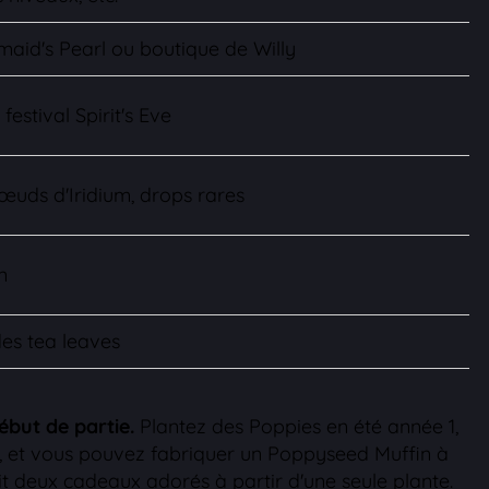
id's Pearl ou boutique de Willy
stival Spirit's Eve
uds d'Iridium, drops rares
n
es tea leaves
ébut de partie.
Plantez des Poppies en été année 1,
re, et vous pouvez fabriquer un Poppyseed Muffin à
it deux cadeaux adorés à partir d'une seule plante.