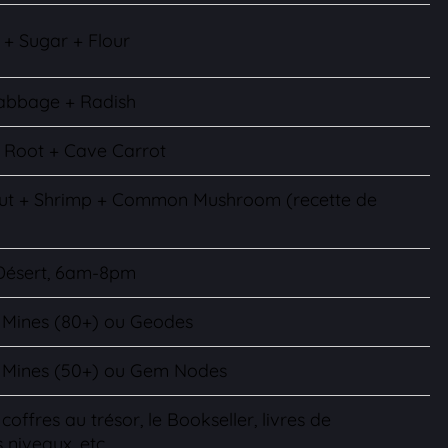
 + Sugar + Flour
Cabbage + Radish
r Root + Cave Carrot
onut + Shrimp + Common Mushroom (recette de
 Désert, 6am-8pm
 Mines (80+) ou Geodes
s Mines (50+) ou Gem Nodes
coffres au trésor, le Bookseller, livres de
niveaux, etc.