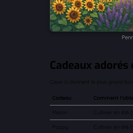
Penn
Cadeaux adorés 
Ceux-ci donnent le plus grand boos
Cadeau
Comment l'obte
Melon
Cultiver en été (
Poppy
Cultiver en été (