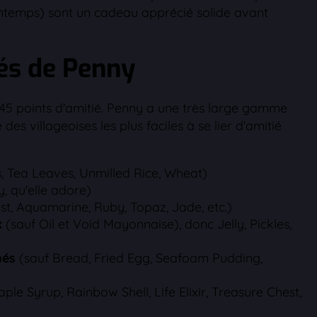
intemps) sont un cadeau apprécié solide avant
és de Penny
5 points d'amitié. Penny a une très large gamme
 des villageoises les plus faciles à se lier d'amitié
, Tea Leaves, Unmilled Rice, Wheat)
, qu'elle adore)
t, Aquamarine, Ruby, Topaz, Jade, etc.)
x
(sauf Oil et Void Mayonnaise), donc Jelly, Pickles,
nés
(sauf Bread, Fried Egg, Seafoam Pudding,
ple Syrup, Rainbow Shell, Life Elixir, Treasure Chest,