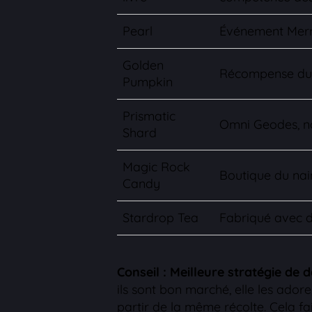
Pearl
Événement Merma
Golden
Récompense du fe
Pumpkin
Prismatic
Omni Geodes, nœ
Shard
Magic Rock
Boutique du nai
Candy
Stardrop Tea
Fabriqué avec d
Conseil : Meilleure stratégie de d
ils sont bon marché, elle les ado
partir de la même récolte. Cela fa