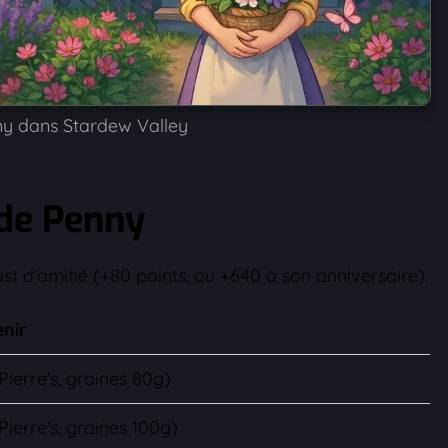
y dans Stardew Valley
de Penny
t d'amitié (+80 points, ou +640 à son anniversaire).
nir
Pierre's, graines 80g)
Pierre's, graines 100g)