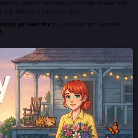
incent au musée les mardis, mercredis et vendredis.
e
, une date clé à garder en tête.
adeaux par semaine
, plus un à son anniversaire
x8
.