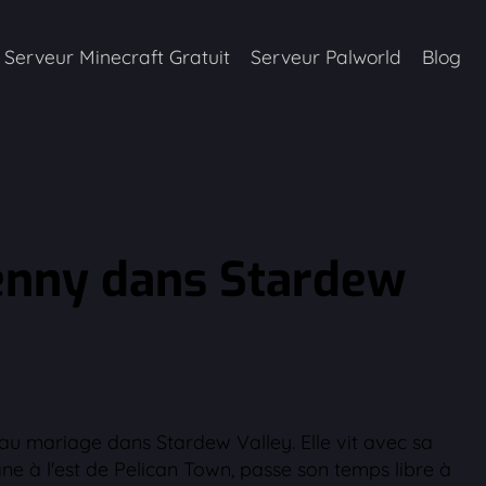
Serveur Minecraft Gratuit
Serveur Palworld
Blog
enny dans Stardew
 au mariage dans Stardew Valley. Elle vit avec sa
e à l'est de Pelican Town, passe son temps libre à