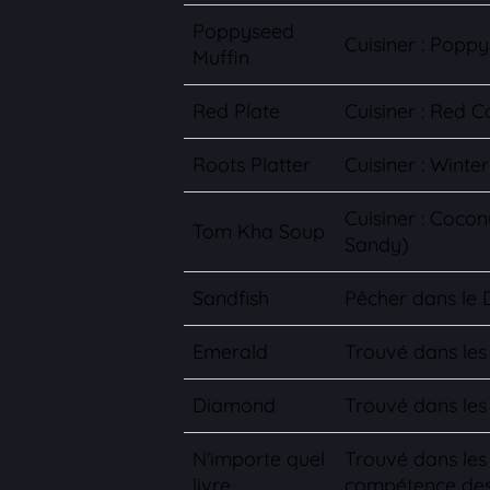
Poppyseed
Cuisiner : Poppy
Muffin
Red Plate
Cuisiner : Red 
Roots Platter
Cuisiner : Winte
Cuisiner : Coc
Tom Kha Soup
Sandy)
Sandfish
Pêcher dans le
Emerald
Trouvé dans les
Diamond
Trouvé dans le
N'importe quel
Trouvé dans les 
livre
compétence des 