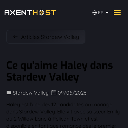
FR
Articles Stardew Valley
Ce qu'aime Haley dans
Stardew Valley
Stardew Valley
09/06/2026
Haley est l'une des 12 candidates au mariage
dans Stardew Valley. Elle vit avec sa sœur Emily
au 2 Willow Lane à Pelican Town et est
disponible en tant que romance dès le premier