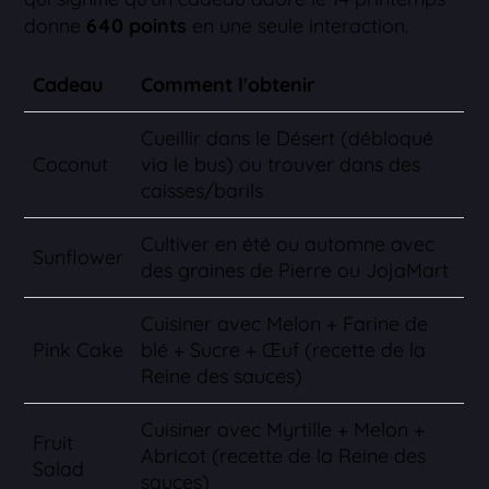
donne
640 points
en une seule interaction.
Cadeau
Comment l'obtenir
Cueillir dans le Désert (débloqué
Coconut
via le bus) ou trouver dans des
caisses/barils
Cultiver en été ou automne avec
Sunflower
des graines de Pierre ou JojaMart
Cuisiner avec Melon + Farine de
Pink Cake
blé + Sucre + Œuf (recette de la
Reine des sauces)
Cuisiner avec Myrtille + Melon +
Fruit
Abricot (recette de la Reine des
Salad
sauces)