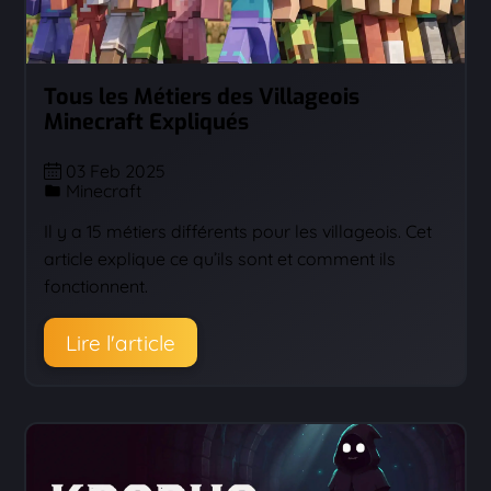
Tous les Métiers des Villageois
Minecraft Expliqués
03 Feb 2025
Minecraft
Il y a 15 métiers différents pour les villageois. Cet
article explique ce qu’ils sont et comment ils
fonctionnent.
Lire l'article