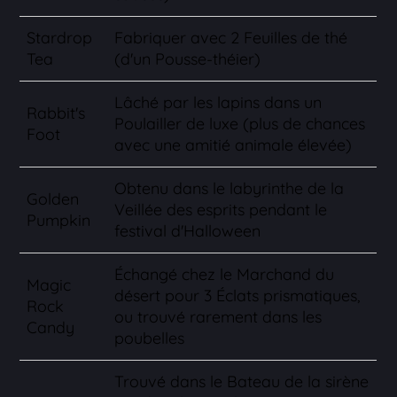
Stardrop
Fabriquer avec 2 Feuilles de thé
Tea
(d'un Pousse-théier)
Lâché par les lapins dans un
Rabbit's
Poulailler de luxe (plus de chances
Foot
avec une amitié animale élevée)
Obtenu dans le labyrinthe de la
Golden
Veillée des esprits pendant le
Pumpkin
festival d'Halloween
Échangé chez le Marchand du
Magic
désert pour 3 Éclats prismatiques,
Rock
ou trouvé rarement dans les
Candy
poubelles
Trouvé dans le Bateau de la sirène