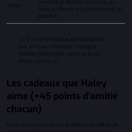
pendant le Marché nocturne, ou
Pearl
dans un Bassin à poissons avec un
Blobfish
Un Éclat prismatique est l'exception
aux Amours universels : Haley le
déteste activement, alors ne lui en
offrez jamais un.
Les cadeaux que Haley
aime (+45 points d'amitié
chacun)
Ceux-ci sont plus faciles à obtenir en début de
partie et utiles pour les semaines où vous ne