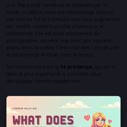
jour. Elle paraît vaniteuse et obsédée par la
mode au début, mais son personnage s'ouvre
pas mal au fur et à mesure que vous augmentez
son amitié, révélant un côté chaleureux et
attentionné. Elle est aussi passionnée de
photographie, souvent vue avec son appareil
photo dans la vallée. C'est vraiment cool de voir
le personnage évoluer avec le temps.
Son anniversaire est le
14 printemps
, qui est la
date la plus importante à connaître pour
développer l'amitié rapidement.