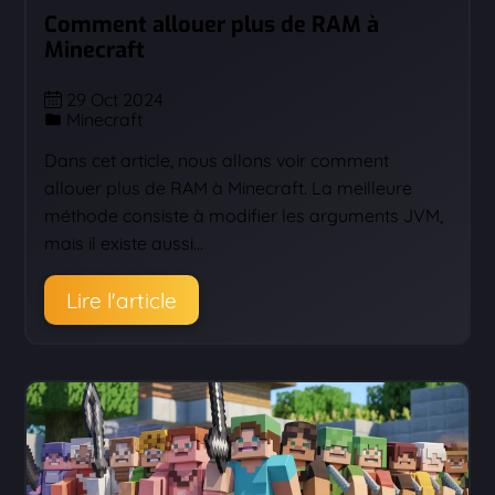
Comment allouer plus de RAM à
Minecraft
29 Oct 2024
Minecraft
Dans cet article, nous allons voir comment
allouer plus de RAM à Minecraft. La meilleure
méthode consiste à modifier les arguments JVM,
mais il existe aussi…
Lire l'article