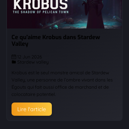
Ce qu'aime Krobus dans Stardew
Valley
12 Jun 2026
Stardew valley
Krobus est le seul monstre amical de Stardew
Valley, une personne de l’ombre vivant dans les
Égouts qui fait aussi office de marchand et de
colocataire potentiel.
Lire l'article