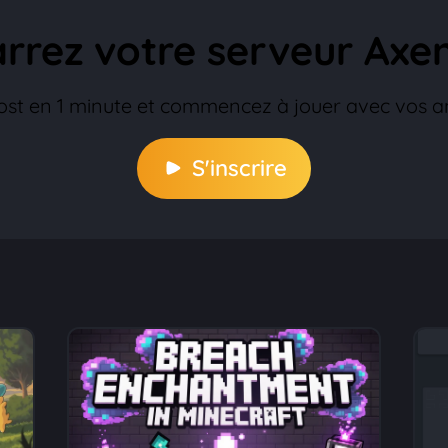
rez votre serveur Axe
t en 1 minute et commencez à jouer avec vos ami
S'inscrire