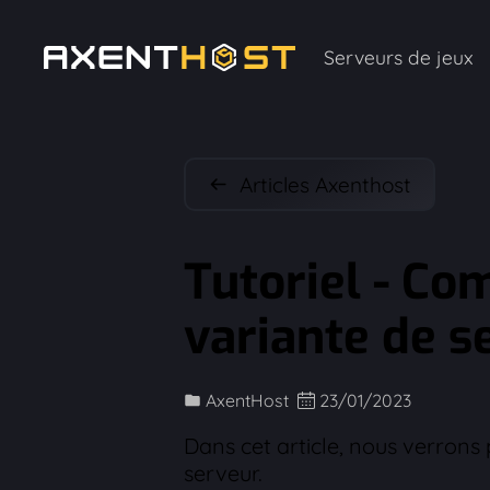
Serveurs de jeux
Articles Axenthost
Tutoriel - C
variante de s
AxentHost
23/01/2023
Dans cet article, nous verron
serveur.