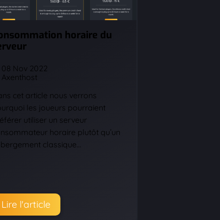
onsommation horaire du
erveur
08 Nov 2022
Axenthost
ns cet article nous verrons
urquoi les joueurs pourraient
éférer utiliser un serveur
nsommateur horaire plutôt qu’un
bergement classique…
Lire l'article