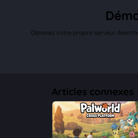
Démar
Obtenez votre propre serveur Axenthos
Articles connexes