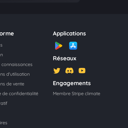
forme
Applications
os
on
Réseaux
 connaissances
ns d'utilisation
Engagements
ons de vente
e de confidentialité
Membre Stripe climate
atif
ires