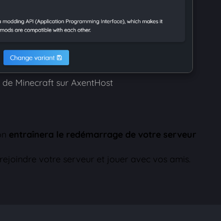
 de Minecraft sur AxentHost
ion
entraînera le redémarrage de votre serveur
ejoindre votre serveur et jouer avec vos amis.