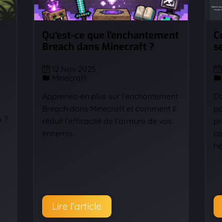
Qu'est-ce que l'enchantement
C
Breach dans Minecraft ?
s
12 Nov 2025
Minecraft
Apprenez-en plus sur l’enchantement
Da
Breach dans Minecraft et comment il
po
m ?
réduit l’efficacité de l’armure de vos
pr
ennemis.
co
hé
Lire l'article