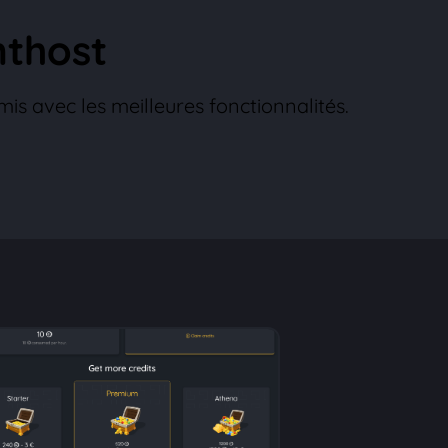
nthost
s avec les meilleures fonctionnalités.