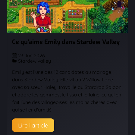
Ce qu'aime Emily dans Stardew Valley
23 Jun 2026
Stardew valley
Emily est l’une des 12 candidates au mariage
dans Stardew Valley. Elle vit au 2 Willow Lane
avec sa sœur Haley, travaille au Stardrop Saloon
et adore les gemmes, le tissu et la laine, ce qui en
fait l’une des villageoises les moins chères avec
qui se lier d’amitié.
Lire l'article