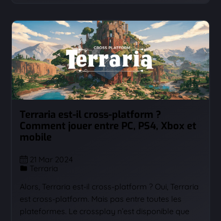
Terraria est-il cross-platform ?
Comment jouer entre PC, PS4, Xbox et
mobile
21 Mar 2024
Terraria
Alors, Terraria est-il cross-platform ? Oui, Terraria
est cross-platform. Mais pas entre toutes les
plateformes. Le crossplay n’est disponible que