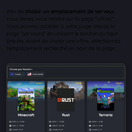
Afin de
choisir un emplacement de serveur
,
vous devez vous rendre sur la page "offres".
Vous pouvez accéder à cette page depuis la
page "serveurs" en utilisant le bouton du haut.
Ensuite, avant de choisir une offre, sélectionnez
l'emplacement recherché en haut de la page :