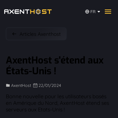
FR
Articles Axenthost
AxentHost s'étend aux
États-Unis !
AxentHost
22/01/2024
Bonne nouvelle pour les utilisateurs basés
en Amérique du Nord, AxentHost étend ses
serveurs aux Etats-Unis !