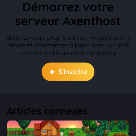
Démarrez votre
serveur Axenthost
Obtenez votre propre serveur Axenthost en 1
minute et commencez à jouer avec vos amis
avec les meilleures fonctionnalités.
S'inscrire
Articles connexes