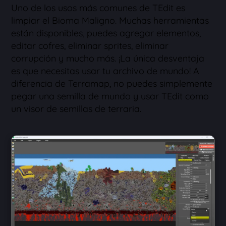
Uno de los usos más comunes de TEdit es
limpiar el Bioma Maligno. Muchas herramientas
están disponibles, puedes agregar elementos,
editar cofres, eliminar sprites, eliminar
corrupción y mucho más. ¡La única desventaja
es que necesitas usar tu archivo de mundo! A
diferencia de Terramap, no puedes simplemente
pegar una semilla de mundo y usar TEdit como
un visor de semillas de terraria.