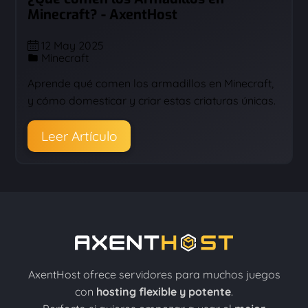
Minecraft? - AxentHost
12 May 2025
Minecraft
Aprende qué comen los armadillos en Minecraft,
y cómo domesticar y criar estas criaturas únicas.
Leer Artículo
AxentHost ofrece servidores para muchos juegos
con
hosting flexible y potente
.