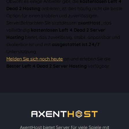
Obwohl es einige Anbieter gibt, die
kostenlosen Left 4
Dead 2 Hosting
anbieten, ist dies häufig nicht die beste
Option für einen stabilen und zuverlässigen
Server.Betrachten Sie stattdessen
axentHost
, das
vollständig
kostenlosen Left 4 Dead 2 Server
Hosting
bietet, das zuverlässig, stabil, anpassbar und
skalierbar ist und mit
ausgestattet ist.24/7
Unterstützung.
Melden Sie sich noch heute
an und erleben Sie die
Bester Left 4 Dead 2 Server Hosting
verfügbar.
AxentHost bietet Server für viele Spiele mit