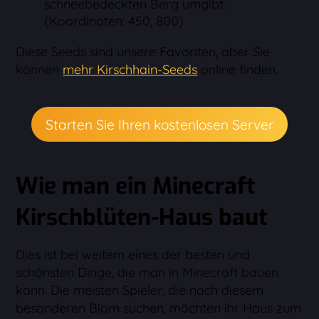
schneebedeckten Berg umgibt.
(Koordinaten: 450, 800)
Diese Seeds sind unsere Favoriten, aber Sie
können
mehr Kirschhain-Seeds
online finden.
Starten Sie Ihren kostenlosen Server
Wie man ein Minecraft
Kirschblüten-Haus baut
Dies ist bei weitem eines der besten und
schönsten Dinge, die man in Minecraft bauen
kann. Die meisten Spieler, die nach diesem
besonderen Biom suchen, möchten ihr Haus zum