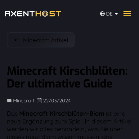
DE
Minecraft Artikel
Minecraft Kirschblüten:
Der ultimative Guide
Minecraft
22/03/2024
Das
Minecraft Kirschblüten-Biom
ist eine
neue Ergänzung zum Spiel. In diesem Artikel
werden wir alles behandeln, was Sie über
dieses neue Biom wissen müssen, das