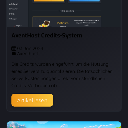
AxentHost Credits-System
03 Jan 2024
Axenthost
Die Credits wurden eingeführt, um die Nutzung
eines Servers zu quantifizieren. Die tatsächlichen
Serverkosten hängen direkt vom stündlichen
Credits-Verbrauch ab…
Artikel lesen