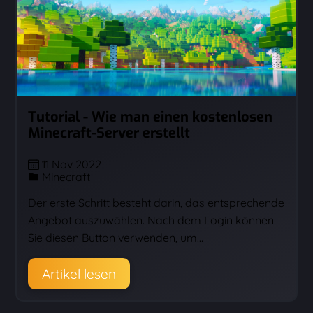
Tutorial - Wie man einen kostenlosen
Minecraft-Server erstellt
11 Nov 2022
Minecraft
Der erste Schritt besteht darin, das entsprechende
Angebot auszuwählen. Nach dem Login können
Sie diesen Button verwenden, um…
Artikel lesen