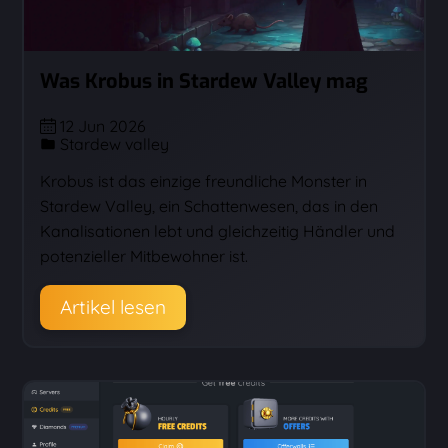
Was Krobus in Stardew Valley mag
12 Jun 2026
Stardew valley
Krobus ist das einzige freundliche Monster in
Stardew Valley, ein Schattenwesen, das in den
Kanalisationen lebt und gleichzeitig Händler und
potenzieller Mitbewohner ist.
Artikel lesen