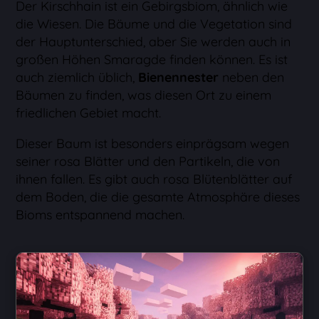
Der Kirschhain ist ein Gebirgsbiom, ähnlich wie
die Wiesen. Die Bäume und die Vegetation sind
der Hauptunterschied, aber Sie werden auch in
großen Höhen Smaragde finden können. Es ist
auch ziemlich üblich,
Bienennester
neben den
Bäumen zu finden, was diesen Ort zu einem
friedlichen Gebiet macht.
Dieser Baum ist besonders einprägsam wegen
seiner rosa Blätter und den Partikeln, die von
ihnen fallen. Es gibt auch rosa Blütenblätter auf
dem Boden, die die gesamte Atmosphäre dieses
Bioms entspannend machen.