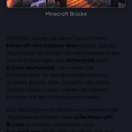
Minecraft Brücke
Zunächst müssen Sie einen Fluss in Ihrem
Minecraft Kirschblüten-Biom
finden. Sobald
das erledigt ist, werden Sie verschiedene Arten
von Holz benötigen, wie
Fichtenholz
oder
Schwarzeichenholz
. Verwenden Sie
Fichtenbretter für den Brückenboden und
dunklere Bretter oder Zäune für die obere
Struktur. Diese Farben werden den besten
Kontrast mit den Kirschbäumen bilden.
Das Hinzufügen von Details wie Laternen oder
Teppichen wird helfen, eine
süße Minecraft-
Brücke
zu machen. Besonders wenn
Kirschbäume
die Brücke umgeben und den