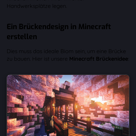
Handwerksplätze legen.
Ein Brückendesign in Minecraft
erstellen
Dies muss das ideale Biom sein, um eine Brücke
zu bauen. Hier ist unsere
Minecraft Brückenidee
: