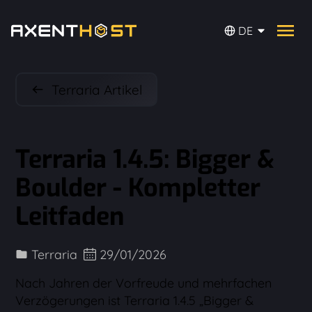
DE
Terraria Artikel
Terraria 1.4.5: Bigger &
Boulder - Kompletter
Leitfaden
Terraria
29/01/2026
Nach Jahren der Vorfreude und mehrfachen
Verzögerungen ist Terraria 1.4.5 „Bigger &