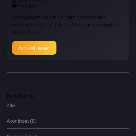
07 Feb 2025
Valheim
Crossplay muss für Valheim nicht aktiviert
werden. Es ist jetzt Teil des Spiels und ermöglicht
Xbox, PC und…
Artikel lesen
Kategorien
Alle
Axenthost (8)